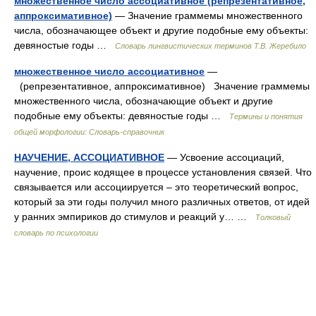
множественное число ассоциативное (репрезентативное,
аппроксимативное)
— Значение граммемы множественного
числа, обозначающее объект и другие подобные ему объекты:
девяностые годы …
Словарь лингвистических терминов Т.В. Жеребило
множественное число ассоциативное
—
(репрезентативное, аппроксимативное) Значение граммемы
множественного числа, обозначающие объект и другие
подобные ему объекты: девяностые годы …
Термины и понятия
общей морфологии: Словарь-справочник
НАУЧЕНИЕ, АССОЦИАТИВНОЕ
— Усвоение ассоциаций,
научение, проис кодящее в процессе установления связей. Что
связывается или ассоциируется – это теоретический вопрос,
который за эти годы получил много различных ответов, от идей
у ранних эмпириков до стимулов и реакций у… …
Толковый
словарь по психологии