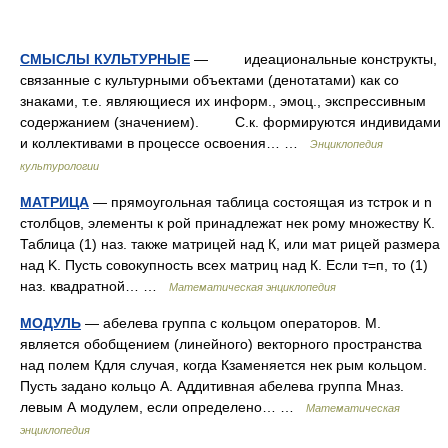
СМЫСЛЫ КУЛЬТУРНЫЕ
— идеациональные конструкты,
связанные с культурными объектами (денотатами) как со
знаками, т.е. являющиеся их информ., эмоц., экспрессивным
содержанием (значением). С.к. формируются индивидами
и коллективами в процессе освоения… …
Энциклопедия
культурологии
МАТРИЦА
— прямоугольная таблица состоящая из тстрок и n
столбцов, элементы к рой принадлежат нек рому множеству К.
Таблица (1) наз. также матрицей над К, или мат рицей размера
над K. Пусть совокупность всех матриц над К. Если т=п, то (1)
наз. квадратной… …
Математическая энциклопедия
МОДУЛЬ
— абелева группа с кольцом операторов. М.
является обобщением (линейного) векторного пространства
над полем Кдля случая, когда Кзаменяется нек рым кольцом.
Пусть задано кольцо А. Аддитивная абелева группа Мназ.
левым А модулем, если определено… …
Математическая
энциклопедия